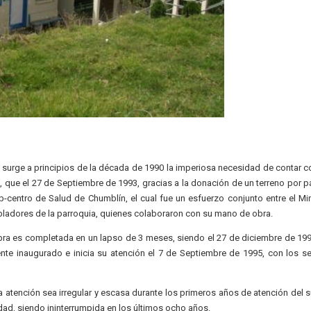
 surge a principios de la década de 1990 la imperiosa necesidad de contar c
, que el 27 de Septiembre de 1993, gracias a la donación de un terreno por pa
b-centro de Salud de Chumblín, el cual fue un esfuerzo conjunto entre el Min
obladores de la parroquia, quienes colaboraron con su mano de obra.
 obra es completada en un lapso de 3 meses, siendo el 27 de diciembre de 199
ente inaugurado e inicia su atención el 7 de Septiembre de 1995, con los se
a atención sea irregular y escasa durante los primeros años de atención del s
lidad, siendo ininterrumpida en los últimos ocho años.