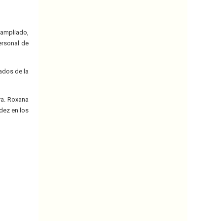
 ampliado,
ersonal de
ados de la
ra. Roxana
dez en los