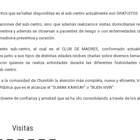
ntos que se hallan disponibles en el sub-centro actualmente son GRATUITOS.
alaciones del sub-centro, sino que además realizamos visitas domiciliarias r
eventiva y además se observan a pacientes de riesgo o con enfermedades cr
 medicina preventiva y curación.
ste sub-centro, el cual es el CLUB DE MADRES, conformado actual
 junto a sus hijos de distintas edades reciben charlas sobre diversos tema
con quienes se realiza actividades durante las diferentes festividades
ub-centro.
 a la comunidad de Chumblín la atención más completa, nueva y eficiente, t
lud Pública que es el alcanzar el “SUMAK KAWSAY” o “BUEN VIVIR”.
biente de confianza y amistad que se ha ido consolidando a través de los a
Visitas