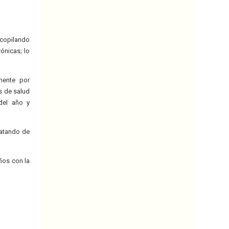
ecopilando
ónicas; lo
mente por
s de salud
 del año y
ratando de
ños con la