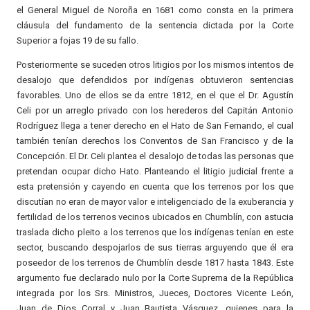
el General Miguel de Noroña en 1681 como consta en la primera
cláusula del fundamento de la sentencia dictada por la Corte
Superior a fojas 19 de su fallo.
Posteriormente se suceden otros litigios por los mismos intentos de
desalojo que defendidos por indígenas obtuvieron sentencias
favorables. Uno de ellos se da entre 1812, en el que el Dr. Agustín
Celi por un arreglo privado con los herederos del Capitán Antonio
Rodríguez llega a tener derecho en el Hato de San Fernando, el cual
también tenían derechos los Conventos de San Francisco y de la
Concepción. El Dr. Celi plantea el desalojo de todas las personas que
pretendan ocupar dicho Hato. Planteando el litigio judicial frente a
esta pretensión y cayendo en cuenta que los terrenos por los que
discutían no eran de mayor valor e inteligenciado de la exuberancia y
fertilidad de los terrenos vecinos ubicados en Chumblín, con astucia
traslada dicho pleito a los terrenos que los indígenas tenían en este
sector, buscando despojarlos de sus tierras arguyendo que él era
poseedor de los terrenos de Chumblín desde 1817 hasta 1843. Este
argumento fue declarado nulo por la Corte Suprema de la República
integrada por los Srs. Ministros, Jueces, Doctores Vicente León,
Juan de Dios Corral y Juan Bautista Vásquez, quienes para la