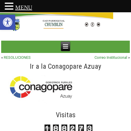
MENU
Abrir barra de herramientas
«
RESOLUCIONES
Correo Institucional
»
Ir a la Conagopare Azuay
Visitas